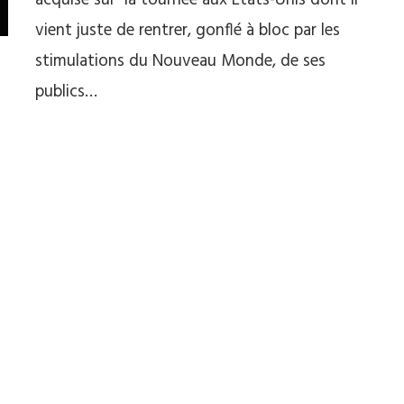
acquise sur la tournée aux Etats-Unis dont il
vient juste de rentrer, gonflé à bloc par les
stimulations du Nouveau Monde, de ses
publics…