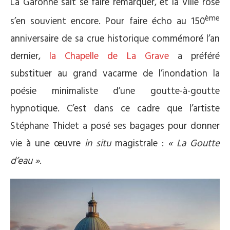
La Garonne sait se faire remarquer, et la Ville rose
ème
s’en souvient encore. Pour faire écho au 150
anniversaire de sa crue historique commémoré l’an
dernier,
la Chapelle de La Grave
a préféré
substituer au grand vacarme de l’inondation la
poésie minimaliste d’une goutte-à-goutte
hypnotique. C’est dans ce cadre que l’artiste
Stéphane Thidet a posé ses bagages pour donner
vie à une œuvre
in situ
magistrale :
« La Goutte
d’eau »
.