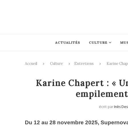
ACTUALITÉS
CULTURE
MU
Accueil
Culture
Entretiens
Karine Chape
Entretiens
Karine Chapert : « Un
empilement 
écrit par
Inès De
Du 12 au 28 novembre 2025,
Supernov