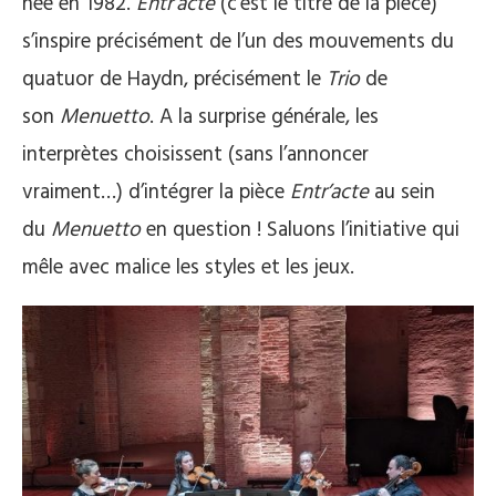
née en 1982.
Entr’acte
(c’est le titre de la pièce)
s’inspire précisément de l’un des mouvements du
quatuor de Haydn, précisément le
Trio
de
son
Menuetto
. A la surprise générale, les
interprètes choisissent (sans l’annoncer
vraiment…) d’intégrer la pièce
Entr’acte
au sein
du
Menuetto
en question ! Saluons l’initiative qui
mêle avec malice les styles et les jeux.