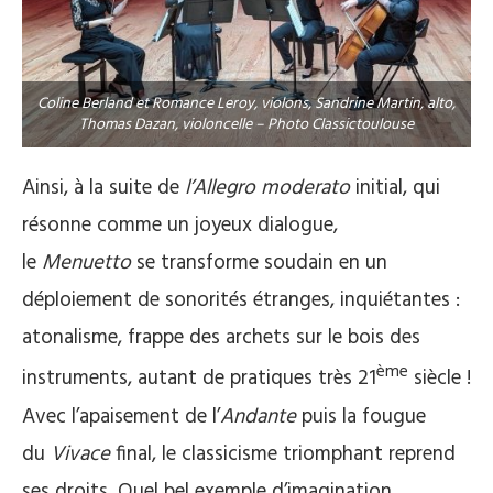
Coline Berland et Romance Leroy, violons, Sandrine Martin, alto,
Thomas Dazan, violoncelle – Photo Classictoulouse
Ainsi, à la suite de
l’Allegro moderato
initial, qui
résonne comme un joyeux dialogue,
le
Menuetto
se transforme soudain en un
déploiement de sonorités étranges, inquiétantes :
atonalisme, frappe des archets sur le bois des
ème
instruments, autant de pratiques très 21
siècle !
Avec l’apaisement de l’
Andante
puis la fougue
du
Vivace
final, le classicisme triomphant reprend
ses droits. Quel bel exemple d’imagination