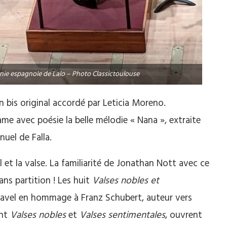
onie espagnole de Lalo – Photo Classictoulouse
n bis original accordé par Leticia Moreno.
me avec poésie la belle mélodie « Nana », extraite
uel de Falla.
 et la valse. La familiarité de Jonathan Nott avec ce
sans partition ! Les huit
Valses nobles et
r Ravel en hommage à Franz Schubert, auteur vers
ent
Valses nobles
et
Valses sentimentales
, ouvrent