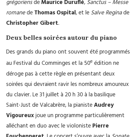
grégoriens
de
Maurice Duruflé
,
Sanctus – Messe
romane
de
Thomas Ospital
, et le
Salve Regina
de
Christopher Gibert
.
Deux belles soirées autour du piano
Des grands du piano ont souvent été programmés
e
au Festival du Comminges et la 50
édition ne
déroge pas à cette règle en présentant deux
soirées qui devraient ravir les nombreux amoureux
du clavier. Le 31 juillet à 20 h 30 à la basilique
Saint-Just de Valcabrère, la pianiste
Audrey
Vigoureux
joue un programme particulièrement
alléchant en duo avec le violoniste
Pierre
Fouchenneret
. Le concert s’ouvre avec la
Sonate