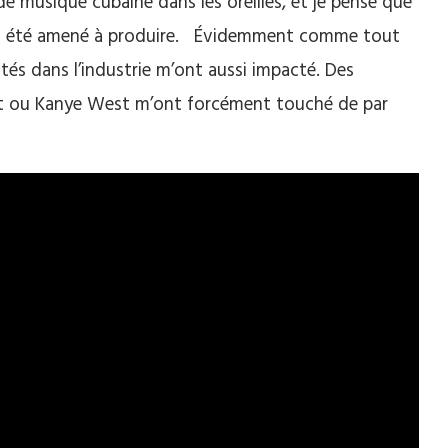
e musique cubaine dans les oreilles, et je pense que
j’ai été amené à produire. Évidemment comme tout
ntés dans l’industrie m’ont aussi impacté. Des
tt ou Kanye West m’ont forcément touché de par