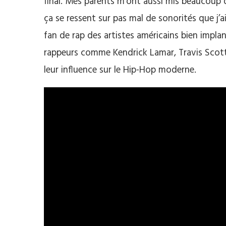
final. Mes parents m’ont aussi mis beaucoup d
ça se ressent sur pas mal de sonorités que 
fan de rap des artistes américains bien impla
rappeurs comme Kendrick Lamar, Travis Sco
leur influence sur le Hip-Hop moderne.