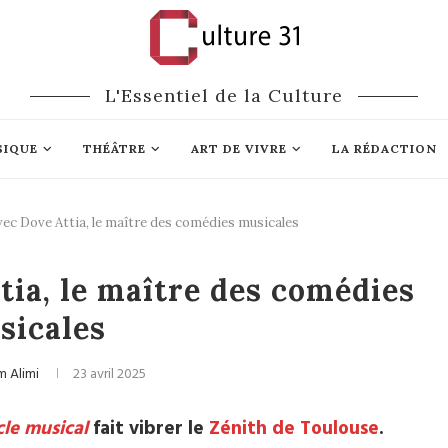
L'Essentiel de la Culture
SIQUE
THÉÂTRE
ART DE VIVRE
LA RÉDACTION
vec Dove Attia, le maître des comédies musicales
iens
Musique
tia, le maître des comédies
sicales
m Alimi
23 avril 2025
cle musical
fait vibrer le
Zénith de Toulouse
.