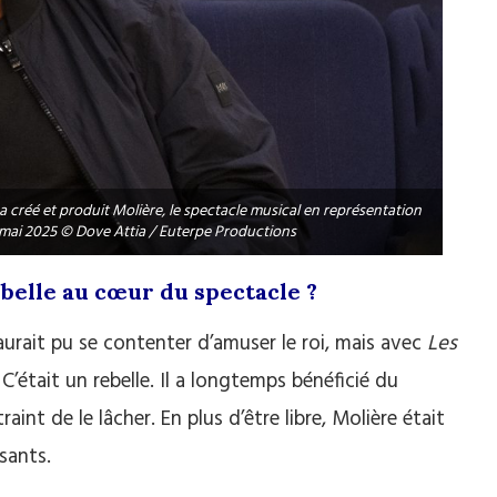
, a créé et produit Molière, le spectacle musical en représentation
 mai 2025 © Dove Attia / Euterpe Productions
belle au cœur du spectacle ?
 aurait pu se contenter d’amuser le roi, mais avec
Les
. C’était un rebelle. Il a longtemps bénéficié du
raint de le lâcher. En plus d’être libre, Molière était
sants.