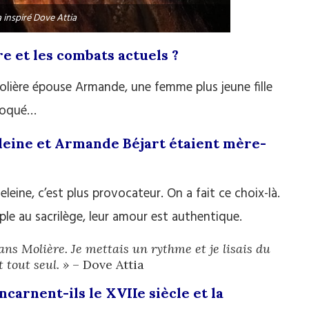
 inspiré Dove Attia
e et les combats actuels ?
Molière épouse Armande, une femme plus jeune fille
choqué…
eleine et Armande Béjart étaient mère-
leine, c’est plus provocateur. On a fait ce choix-là.
le au sacrilège, leur amour est authentique.
dans Molière. Je mettais un rythme et je lisais du
t tout seul. »
– Dove Attia
carnent-ils le XVIIe siècle et la