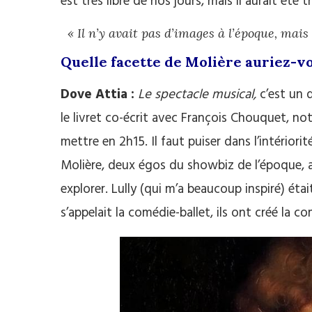
est très libre de nos jours, mais il aurait été t
« Il n’y avait pas d’images à l’époque, mai
Quelle facette de Molière auriez-v
Dove Attia :
Le spectacle musical,
c’est un 
le livret co-écrit avec François Chouquet, no
mettre en 2h15. Il faut puiser dans l’intériorit
Molière, deux égos du showbiz de l’époque, av
explorer. Lully (qui m’a beaucoup inspiré) étai
s’appelait la comédie-ballet, ils ont créé la c