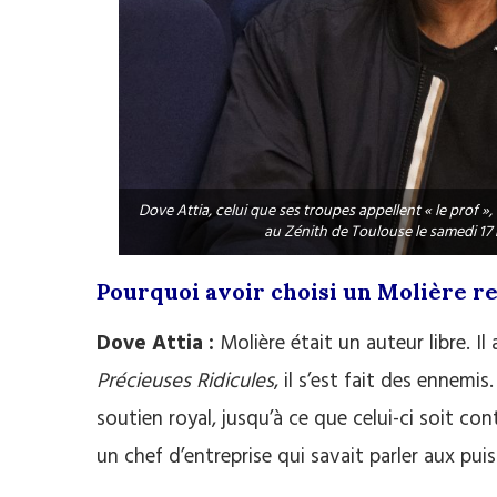
Dove Attia, celui que ses troupes appellent « le prof »
au Zénith de Toulouse le samedi 17
Pourquoi avoir choisi un Molière re
Dove Attia :
Molière était un auteur libre. Il
Précieuses Ridicules
, il s’est fait des ennemis
soutien royal, jusqu’à ce que celui-ci soit cont
un chef d’entreprise qui savait parler aux puis