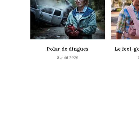
espace
Polar de dingues
Le feel-g
8 août 2026