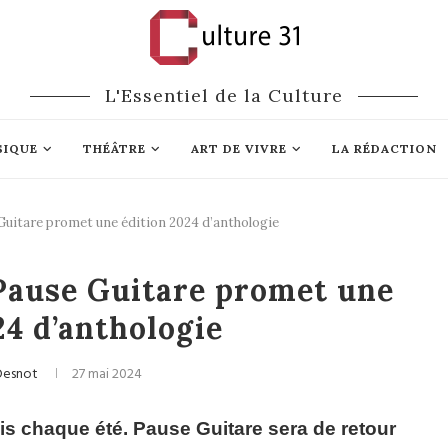
L'Essentiel de la Culture
SIQUE
THÉÂTRE
ART DE VIVRE
LA RÉDACTION
uitare promet une édition 2024 d’anthologie
que
Festivals
Pause Guitare promet une
24 d’anthologie
 Desnot
27 mai 2024
igeois chaque été. Pause Guitare sera de retour