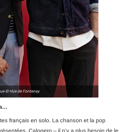
que © Hüe de Fontenay
la…
stes français en solo. La chanson et la pop
ésentées. Calogero – il n’y a plus besoin de le