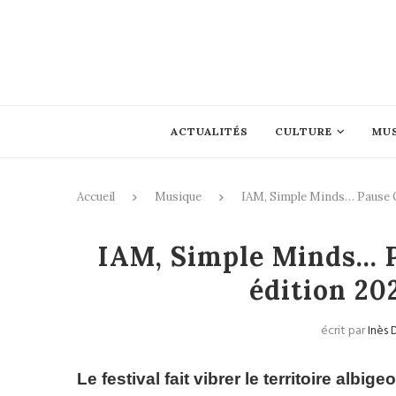
ACTUALITÉS
CULTURE
MU
Accueil
Musique
IAM, Simple Minds… Pause G
Musi
IAM, Simple Minds… 
édition 20
écrit par
Inès
Le festival fait vibrer le territoire alb