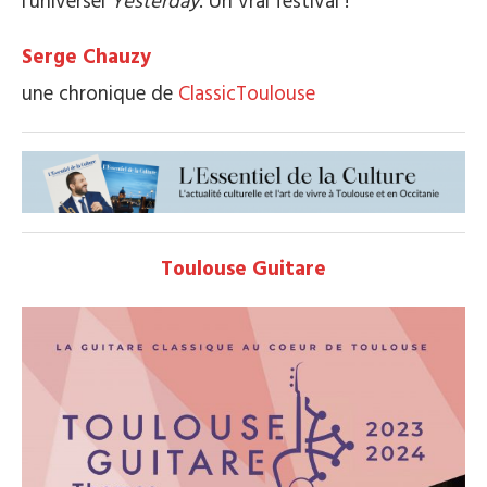
l’universel
Yesterday
. Un vrai festival !
Serge Chauzy
une chronique de
ClassicToulouse
Toulouse Guitare