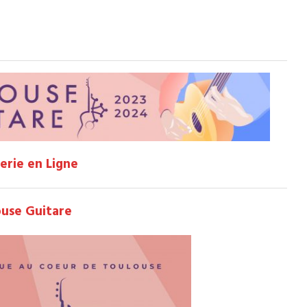
terie en Ligne
ouse Guitare