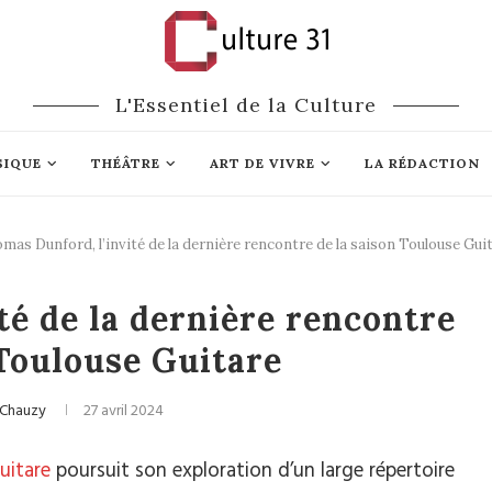
L'Essentiel de la Culture
SIQUE
THÉÂTRE
ART DE VIVRE
LA RÉDACTION
mas Dunford, l’invité de la dernière rencontre de la saison Toulouse Gui
ique classique
té de la dernière rencontre
 Toulouse Guitare
 Chauzy
27 avril 2024
uitare
poursuit son exploration d’un large répertoire