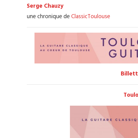
Serge Chauzy
une chronique de
ClassicToulouse
Billet
Toul