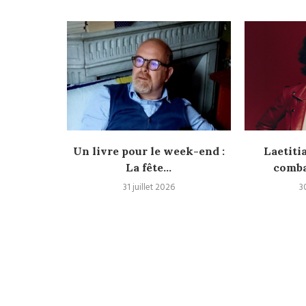
r, une
Un livre pour le week-end :
Laetiti
oyage
La fête...
comba
31 juillet 2026
3