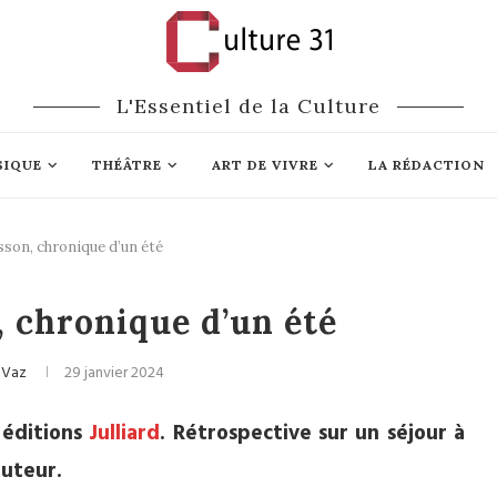
L'Essentiel de la Culture
SIQUE
THÉÂTRE
ART DE VIVRE
LA RÉDACTION
sson, chronique d’un été
Littérature
, chronique d’un été
 Vaz
29 janvier 2024
éditions
Julliard
. Rétrospective sur un séjour à
auteur.