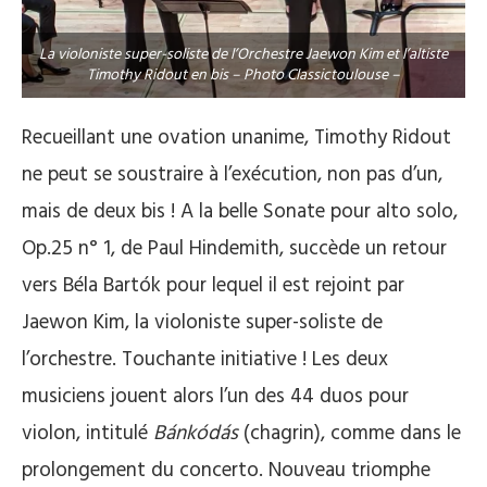
La violoniste super-soliste de l’Orchestre Jaewon Kim et l’altiste
Timothy Ridout en bis – Photo Classictoulouse –
Recueillant une ovation unanime, Timothy Ridout
ne peut se soustraire à l’exécution, non pas d’un,
mais de deux bis ! A la belle Sonate pour alto solo,
Op.25 n° 1, de Paul Hindemith, succède un retour
vers Béla Bartók pour lequel il est rejoint par
Jaewon Kim, la violoniste super-soliste de
l’orchestre. Touchante initiative ! Les deux
musiciens jouent alors l’un des 44 duos pour
violon, intitulé
Bánkódás
(chagrin), comme dans le
prolongement du concerto. Nouveau triomphe