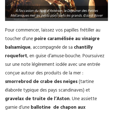
À l’occasion du Noël d’Astérion, le Déjeuner des Petites
Mécaniques met les petits plats dans les grands. ©Jordi Bover
Pour commencer, laissez vos papilles frétiller au
toucher d’une
poire caramélisée au vinaigre
balsamique
, accompagnée de sa
chantilly
roquefort
, en guise d’amuse-bouche. Poursuivez
sur une note légèrement iodée avec une entrée
conçue autour des produits de la mer :
smorrebrod de crabe des neiges
(tartine
élaborée typique des pays scandinaves) et
gravelax de truite de l’Aston
. Une assiette
garnie d’une
ballotine de chapon aux