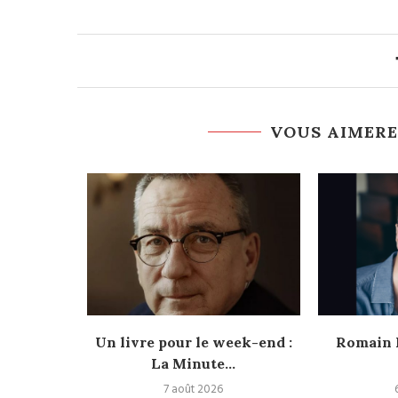
VOUS AIMERE
eek-end :
Un livre pour le week-end :
Romain L
u...
La Minute...
7 août 2026