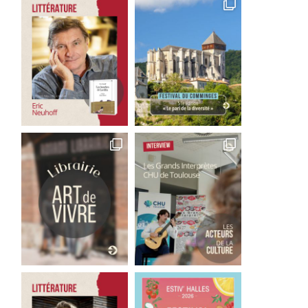
Laetitia Colombani, un
Sylvie Bagur, Le Process
combat pour toutes
l’exécution anticipée
30 juillet 2026
28 juillet 2026