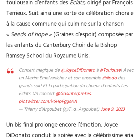
toulousain d’enfants des
Eclats
, dirigé par François
Terrieux. Suit ainsi une sorte de célébration chorale
à la cause commune qui culmine sur la chanson
«
Seeds of hope
» (Graines d’espoir) composée par
les enfants du Canterbury Choir de la Bishop
Ramsey School du Royaume Unis.
Concert magique de
@JoyceDiDonato
à
#Toulouse
! Avec
un Maxim Emelyanichev et son ensemble
@ilpdo
des
grands soir! Et la participation du choeur d’enfants Les
Eclats. Un concert
@GdsInterpretes
.
pic.twitter.com/v6HpFggsAA
— Thierry d'Argoubet (@T_d_Argoubet)
June 9, 2023
Un bis final prolonge encore l’émotion. Joyce
DiDonato conclut la soirée avec la célébrissime aria