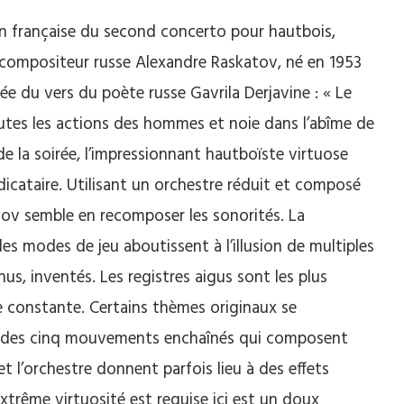
ion française du second concerto pour hautbois,
u compositeur russe Alexandre Raskatov, né en 1953
irée du vers du poète russe Gavrila Derjavine : « Le
utes les actions des hommes et noie dans l’abîme de
 de la soirée, l’impressionnant hautboïste virtuose
dicataire. Utilisant un orchestre réduit et composé
atov semble en recomposer les sonorités. La
es modes de jeu aboutissent à l’illusion de multiples
s, inventés. Les registres aigus sont les plus
re constante. Certains thèmes originaux se
g des cinq mouvements enchaînés qui composent
t l’orchestre donnent parfois lieu à des effets
xtrême virtuosité est requise ici est un doux