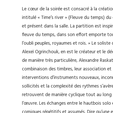
Le cœur de la soirée est consacré à la créat
intitulé « Time’s river » (Fleuve du temps) d
et présent dans la salle. La partition est insp
fleuve du temps, dans son effort emporte to
l’oubli peuples, royaumes et rois. » Le soliste
Alexeï Ogrinchouk, en est le créateur et le dé
de manière très particulière, Alexandre Rask
combinaison des timbres, leur association et l
interventions d’instruments nouveaux, inconnu
sollicités et la complexité des rythmes s’avè
retrouvent de manière cyclique tout au lon
l’œuvre. Les échanges entre le hautbois solo e
comiques répétitifs et assumés. Dire qu’une e