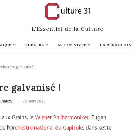
L'Essentiel de la Culture
SIQUE
THÉÂTRE
ART DE VIVRE
LA RÉDACTION
rchestre galvanisé !
ique classique
re galvanisé !
 Chauzy
26 mars 2023
e aux Grains, le
Wiener Philharmoniker
, Tugan
e l’
Orchestre national du Capitole
, dans cette