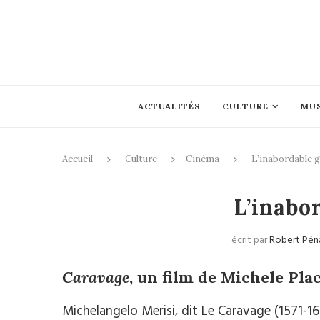
ACTUALITÉS
CULTURE
MU
Accueil
Culture
Cinéma
L’inabordable 
L’inabo
écrit par
Robert Pén
Caravage
, un film de Michele Pla
Michelangelo Merisi, dit Le Caravage (1571-16