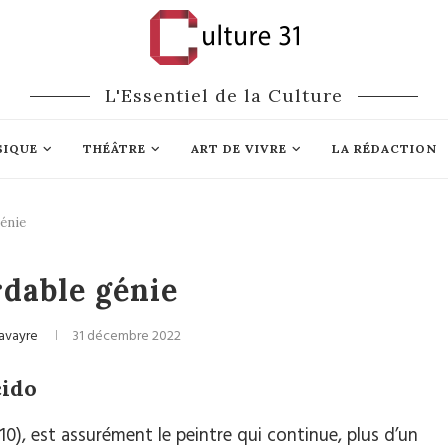
L'Essentiel de la Culture
SIQUE
THÉÂTRE
ART DE VIVRE
LA RÉDACTION
génie
Cinéma
rdable génie
avayre
31 décembre 2022
cido
10), est assurément le peintre qui continue, plus d’un