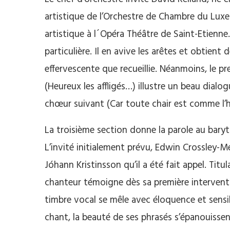
artistique de l’Orchestre de Chambre du Luxem
artistique à l´Opéra Théâtre de Saint-Etienne
particulière. Il en avive les arêtes et obtien
effervescente que recueillie. Néanmoins, le pr
(Heureux les affligés…) illustre un beau dialog
chœur suivant (Car toute chair est comme l’
La troisième section donne la parole au bary
L’invité initialement prévu, Edwin Crossley-Me
Jóhann Kristinsson qu’il a été fait appel. Titu
chanteur témoigne dès sa première interventi
timbre vocal se mêle avec éloquence et sensi
chant, la beauté de ses phrasés s’épanouisse