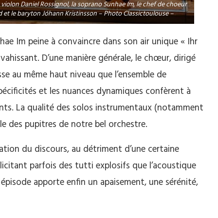
r violon Daniel Rossignol, la soprano Sunhae Im, le chef de choeur
d et le baryton Jóhann Kristinsson – Photo Classictoulouse –
ae Im peine à convaincre dans son air unique « Ihr
nvahissant. D’une manière générale, le chœur, dirigé
isse au même haut niveau que l’ensemble de
 spécificités et les nuances dynamiques confèrent à
ents. La qualité des solos instrumentaux (notamment
le des pupitres de notre bel orchestre.
mation du discours, au détriment d’une certaine
licitant parfois des tutti explosifs que l’acoustique
e épisode apporte enfin un apaisement, une sérénité,