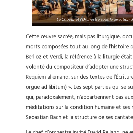
Le Choeur et l’Orchestre sous la direction 
Cette œuvre sacrée, mais pas liturgique, occu
morts composées tout au long de l’histoire 
Berlioz et Verdi, la référence à la liturgie éta
volonté du compositeur d’adopter une structu
Requiem allemand, sur des textes de l’Écritur
orgue ad libitum) ». Les sept parties qui se su
qui, paradoxalement, n’appartiennent pas aux o
méditations sur la condition humaine et ses r
Sebastian Bach et la structure de ses cantates
Le chef d’orchestre invité David Reiland, né 