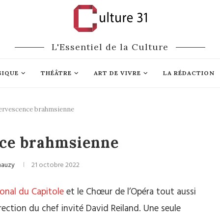
L'Essentiel de la Culture
SIQUE
THÉÂTRE
ART DE VIVRE
LA RÉDACTION
ervescence brahmsienne
ique classique
nce brahmsienne
hauzy
21 octobre 2022
onal du Capitole
et le Chœur de l’Opéra tout aussi
rection du chef invité David Reiland. Une seule