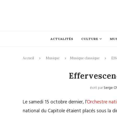
ACTUALITÉS
CULTURE
MU
Accueil
Musique
Musique classique
Eff
Mus
Effervesce
écrit par
Serge C
Le samedi 15 octobre dernier, l’
Orchestre nati
national du Capitole étaient placés sous la di