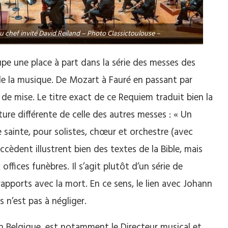
du chef invité David Reiland – Photo Classictoulouse –
pe une place à part dans la série des messes des
de la musique. De Mozart à Fauré en passant par
it de mise. Le titre exact de ce Requiem traduit bien la
re différente de celle des autres messes : « Un
e sainte, pour solistes, chœur et orchestre (avec
ccèdent illustrent bien des textes de la Bible, mais
ffices funèbres. Il s’agit plutôt d’un série de
apports avec la mort. En ce sens, le lien avec Johann
 n’est pas à négliger.
en Belgique, est notamment le Directeur musical et