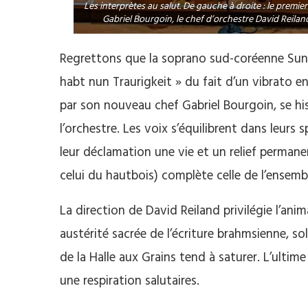
Les interprètes au salut. De gauche à droite : le premie
Gabriel Bourgoin, le chef d’orchestre David Reilan
Regrettons que la soprano sud-coréenne Sunh
habt nun Traurigkeit » du fait d’un vibrato e
par son nouveau chef Gabriel Bourgoin, se h
l’orchestre. Les voix s’équilibrent dans leurs
leur déclamation une vie et un relief perman
celui du hautbois) complète celle de l’ensemb
La direction de David Reiland privilégie l’ani
austérité sacrée de l’écriture brahmsienne, sol
de la Halle aux Grains tend à saturer. L’ultim
une respiration salutaires.