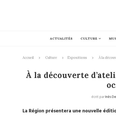
ACTUALITÉS
CULTURE
MU
Accueil
Culture
Expositions
À la découv
À la découverte d’ateli
oc
écrit par
Inès D
La Région présentera une nouvelle éditio