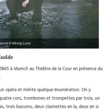
glund © Nikolaj Lund
Isolde
n 1865 à Munich au Théâtre de la Cour en présence du
.
r un opéra et mérite quelque énumération. On y
quatre cors, trombones et trompettes par trois, un
is, trois bassons, deux clarinettes en la, deux en si