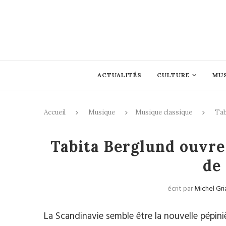
ACTUALITÉS
CULTURE
MU
Accueil
Musique
Musique classique
Tab
Mus
Tabita Berglund ouvre l
de
écrit par
Michel Gri
La Scandinavie semble être la nouvelle pépini