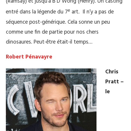
(Ramsay) et jusqu’à B D Wong (Henry). Un casting
e
entré dans la légende du 7
art.
Il n’y a pas de
séquence post-générique. Cela sonne un peu
comme une fin de partie pour nos chers
dinosaures. Peut-être était-il temps…
Robert Pénavayre
Chris
Pratt –
le