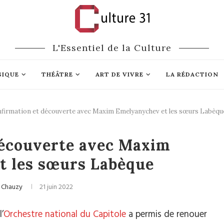
L'Essentiel de la Culture
SIQUE
THÉÂTRE
ART DE VIVRE
LA RÉDACTION
firmation et découverte avec Maxim Emelyanychev et les sœurs Labèqu
ique classique
découverte avec Maxim
t les sœurs Labèque
 Chauzy
21 juin 2022
’
Orchestre national du Capitole
a permis de renouer