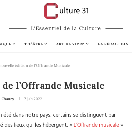
L'Essentiel de la Culture
SIQUE
THÉÂTRE
ART DE VIVRE
LA RÉDACTION
nouvelle édition de l’Offrande Musicale
lassique
Festivals
 de l’Offrande Musicale
e Chauzy
7 juin 2022
en été dans notre pays, certains se distinguent par
é des lieux qui les hébergent. «
L’Offrande musicale
»