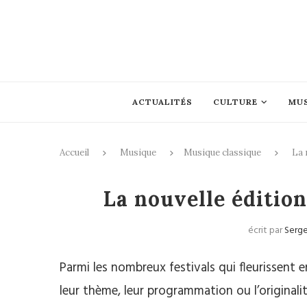
ACTUALITÉS
CULTURE
MU
Accueil
Musique
Musique classique
La 
Musique c
La nouvelle édition
écrit par
Serg
Parmi les nombreux festivals qui fleurissent 
leur thème, leur programmation ou l’originalit