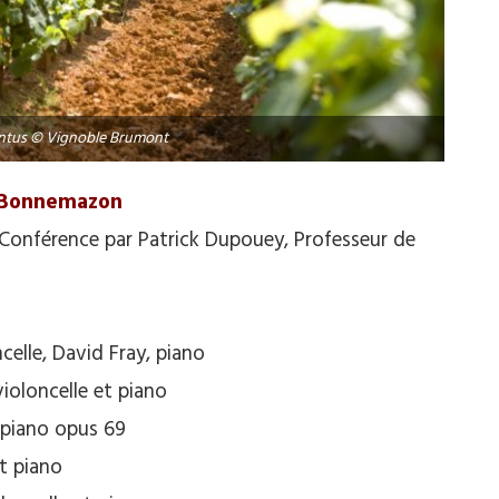
ntus © Vignoble Brumont
 – Bonnemazon
 » Conférence par Patrick Dupouey, Professeur de
elle, David Fray, piano
ioloncelle et piano
 piano opus 69
et piano