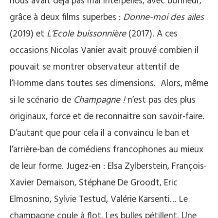
nous avait déjà pas mal interpellés, avec bonheur,
grâce à deux films superbes :
Donne-moi des ailes
(2019) et
L’Ecole buissonnière
(2017). A ces
occasions Nicolas Vanier avait prouvé combien il
pouvait se montrer observateur attentif de
l’Homme dans toutes ses dimensions.
Alors, même
si le scénario de
Champagne !
n’est pas des plus
originaux, force et de reconnaitre son savoir-faire.
D’autant que pour cela il a convaincu le ban et
l’arrière-ban de comédiens francophones au mieux
de leur forme. Jugez-en : Elsa Zylberstein, François-
Xavier Demaison, Stéphane De Groodt, Eric
Elmosnino, Sylvie Testud, Valérie Karsenti… Le
champagne coule à flot. Les bulles pétillent. Une