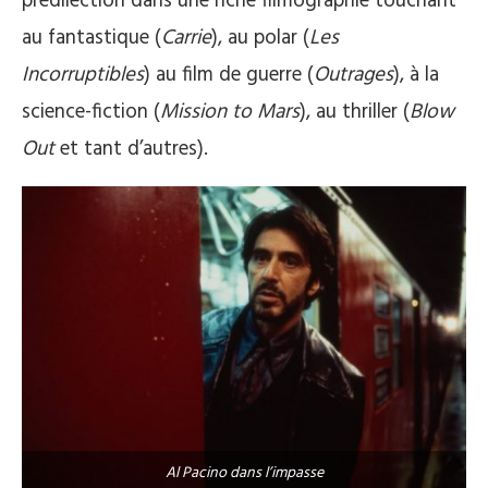
prédilection dans une riche filmographie touchant
au fantastique (
Carrie
), au polar (
Les
Incorruptibles
) au film de guerre (
Outrages
), à la
science-fiction (
Mission to Mars
), au thriller (
Blow
Out
et tant d’autres).
Al Pacino dans l’impasse