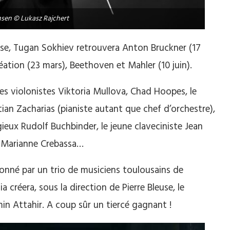
sen © Lukasz Rajchert
ouse, Tugan Sokhiev retrouvera Anton Bruckner (17
tion (23 mars), Beethoven et Mahler (10 juin).
es violonistes Viktoria Mullova, Chad Hoopes, le
stian Zacharias (pianiste autant que chef d’orchestre),
gieux Rudolf Buchbinder, le jeune claveciniste Jean
 Marianne Crebassa…
onné par un trio de musiciens toulousains de
a créera, sous la direction de Pierre Bleuse, le
in Attahir. A coup sûr un tiercé gagnant !