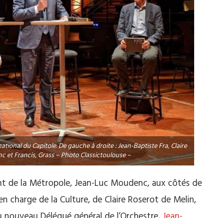
tional du Capitole. De gauche à droite : Jean-Baptiste Fra, Claire
 et Francis, Grass – Photo Classictoulouse –
nt de la Métropole, Jean-Luc Moudenc, aux côtés de
en charge de la Culture, de Claire Roserot de Melin,
du nouveau Délégué général de l’Orchestre,
Jean-