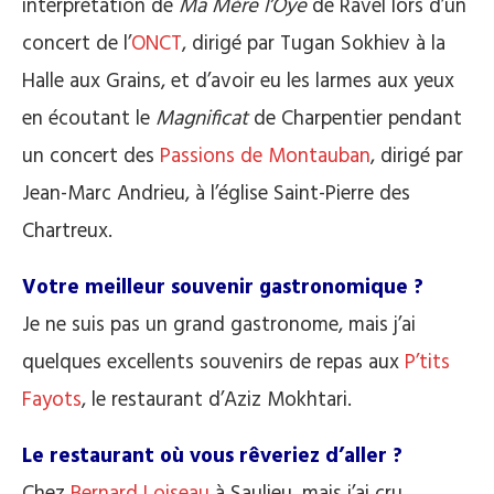
interprétation de
Ma Mère l’Oye
de Ravel lors d’un
concert de l’
ONCT
, dirigé par Tugan Sokhiev à la
Halle aux Grains, et d’avoir eu les larmes aux yeux
en écoutant le
Magnificat
de Charpentier pendant
un concert des
Passions de Montauban
, dirigé par
Jean-Marc Andrieu, à l’église Saint-Pierre des
Chartreux.
Votre meilleur souvenir gastronomique ?
Je ne suis pas un grand gastronome, mais j’ai
quelques excellents souvenirs de repas aux
P’tits
Fayots
, le restaurant d’Aziz Mokhtari.
Le restaurant où vous rêveriez d’aller ?
Chez
Bernard Loiseau
à Saulieu, mais j’ai cru