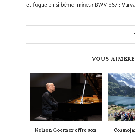
et fugue en si bémol mineur BWV 867 ; Varva
VOUS AIMERE
etrouve
Nelson Goerner offre son
Cosmojaz