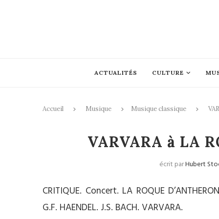
ACTUALITÉS
CULTURE
MU
Accueil
Musique
Musique classique
VAR
Musique c
VARVARA à LA RO
écrit par
Hubert Sto
CRITIQUE. Concert. LA ROQUE D’ANTHERON. 
G.F. HAENDEL. J.S. BACH. VARVARA.