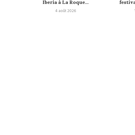
 concert
Iberia à La Roque...
festiv
el
4 août 2026