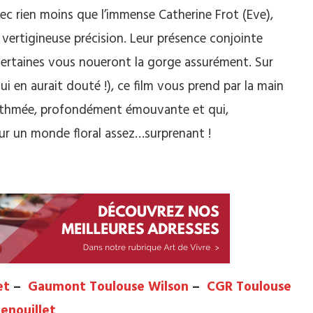
vec rien moins que l’immense Catherine Frot (Eve),
 vertigineuse précision. Leur présence conjointe
rtaines vous noueront la gorge assurément. Sur
 en aurait douté !), ce film vous prend par la main
rythmée, profondément émouvante et qui,
r un monde floral assez…surprenant !
et
–
Gaumont Toulouse Wilson
–
CGR Toulouse
Fenouillet