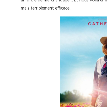
un drôle de marchandage… Et nous voilà embar
mais terriblement efficace.