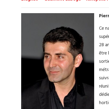
Pier
Ce na
supér
28 a
être 
sorti
métr
suivr
réuni
dédie
horti