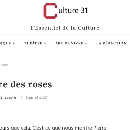
L'Essentiel de la Culture
SIQUE
THÉÂTRE
ART DE VIVRE
LA RÉDACTION
roses
Cinéma
re des roses
Pénavayre
5 juillet 2021
ours que cela. C’est ce que nous montre Pierre