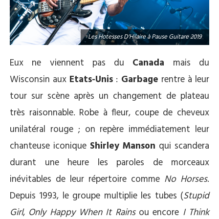
9
Les Hotesses D'Hilaire à Pause Guitare 2019
Eux ne viennent pas du
Canada
mais du
Wisconsin aux
Etats-Unis
:
Garbage
rentre à leur
tour sur scène après un changement de plateau
très raisonnable. Robe à fleur, coupe de cheveux
unilatéral rouge ; on repère immédiatement leur
chanteuse iconique
Shirley Manson
qui scandera
durant une heure les paroles de morceaux
inévitables de leur répertoire comme
No Horses
.
Depuis 1993, le groupe multiplie les tubes (
Stupid
Girl
,
Only Happy When It Rains
ou encore
I Think