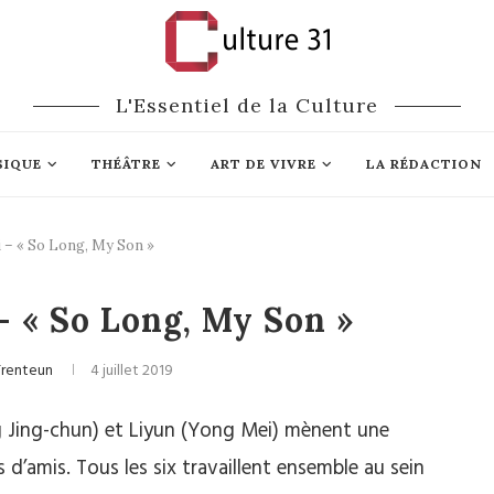
L'Essentiel de la Culture
SIQUE
THÉÂTRE
ART DE VIVRE
LA RÉDACTION
 – « So Long, My Son »
Cinéma
 « So Long, My Son »
Trenteun
4 juillet 2019
 Jing-chun) et Liyun (Yong Mei) mènent une
d’amis. Tous les six travaillent ensemble au sein