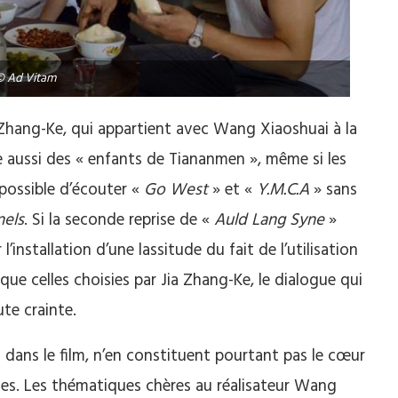
© Ad Vitam
a Zhang-Ke, qui appartient avec Wang Xiaoshuai à la
e aussi des « enfants de Tiananmen », même si les
possible d’écouter «
Go West
» et «
Y.M.C.A
» sans
nels
. Si la seconde reprise de «
Auld Lang Syne
»
l’installation d’une lassitude du fait de l’utilisation
e celles choisies par Jia Zhang-Ke, le dialogue qui
te crainte.
 dans le film, n’en constituent pourtant pas le cœur
ges. Les thématiques chères au réalisateur Wang