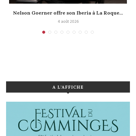
Nelson Goerner offre son Iberia à La Roque...
4 août 2026
A L’AFFICHE