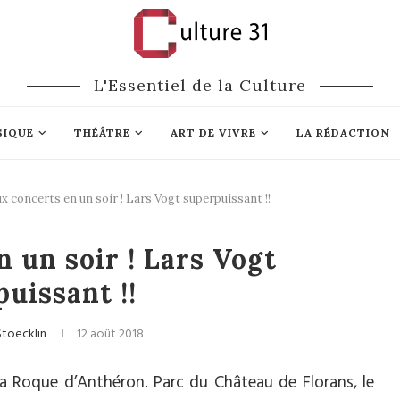
L'Essentiel de la Culture
SIQUE
THÉÂTRE
ART DE VIVRE
LA RÉDACTION
x concerts en un soir ! Lars Vogt superpuissant !!
lassique
Festivals
 un soir ! Lars Vogt
uissant !!
Stoecklin
12 août 2018
a Roque d’Anthéron. Parc du Château de Florans, le