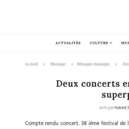
ACTUALITÉS
CULTURE
MU
Accueil
Musique
Musique classique
Deu
Musique c
Deux concerts en
superp
écrit par
Hubert 
Compte rendu concert. 38 iéme festival de l