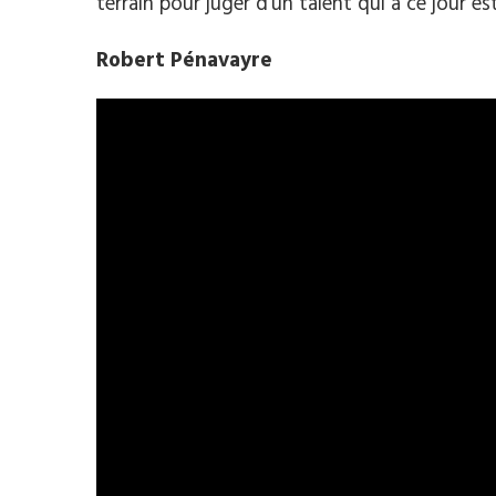
terrain pour juger d’un talent qui à ce jour es
Robert Pénavayre