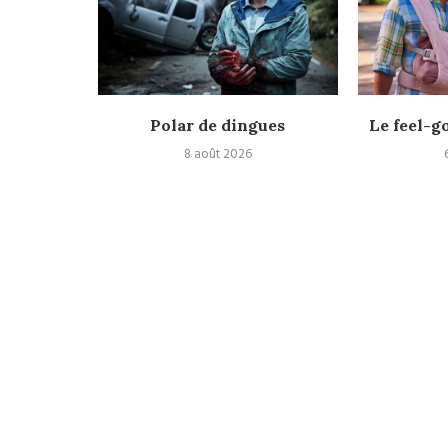
espace
Polar de dingues
Le feel-g
8 août 2026