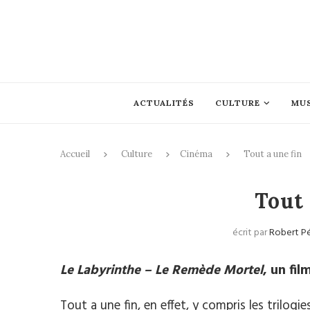
ACTUALITÉS
CULTURE
MU
Accueil
Culture
Cinéma
Tout a une fin
Tout 
écrit par
Robert P
Le Labyrinthe – Le Remède Mortel
, un fil
Tout a une fin, en effet, y compris les trilog