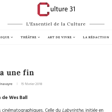
L'Essentiel de la Culture
SIQUE
THÉÂTRE
ART DE VIVRE
LA RÉDACTION
Cinéma
a une fin
énavayre
15 février 2018
m de Wes Ball
ies cinématographiques. Celle du
Labyrinthe
, initiée en