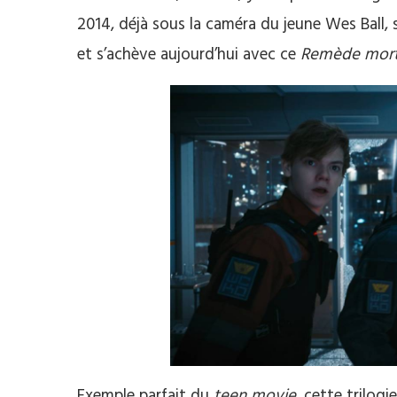
2014, déjà sous la caméra du jeune Wes Ball, s
et s’achève aujourd’hui avec ce
Remède mort
Exemple parfait du
teen movie
, cette trilog