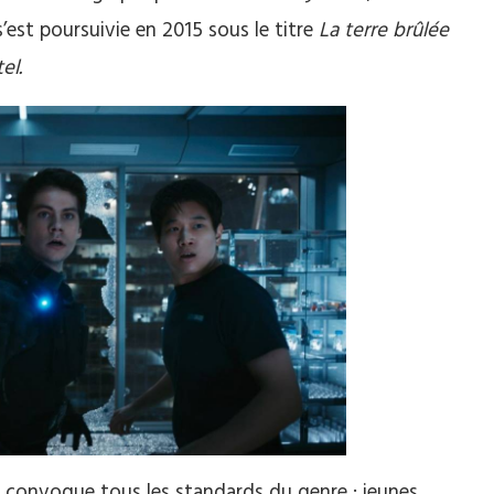
’est poursuivie en 2015 sous le titre
La terre brûlée
el.
ie convoque tous les standards du genre : jeunes