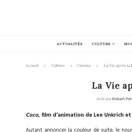
ACTUALITÉS
CULTURE
MU
Accueil
Culture
Cinéma
La Vie après la 
La Vie ap
écrit par
Robert Pé
Coco
, film d’animation de Lee Unkrich e
Autant annoncer la couleur de suite, le nou