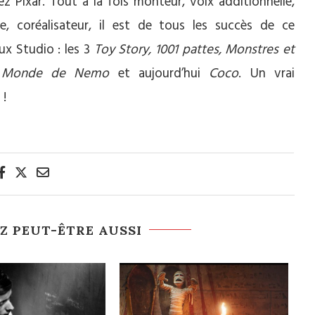
ez Pixar. Tout à la fois monteur, voix additionnelle,
te, coréalisateur, il est de tous les succès de ce
ux Studio : les 3
Toy Story, 1001 pattes, Monstres et
e Monde de Nemo
et aujourd’hui
Coco
. Un vrai
 !
Z PEUT-ÊTRE AUSSI