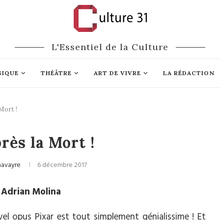
L'Essentiel de la Culture
SIQUE
THÉÂTRE
ART DE VIVRE
LA RÉDACTION
Mort !
Cinéma
rès la Mort !
navayre
6 décembre 2017
t Adrian Molina
vel opus Pixar est tout simplement génialissime ! Et