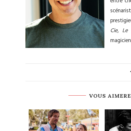
entre ch
scénaris
prestigie
Cie, L
magicien
VOUS AIMERE