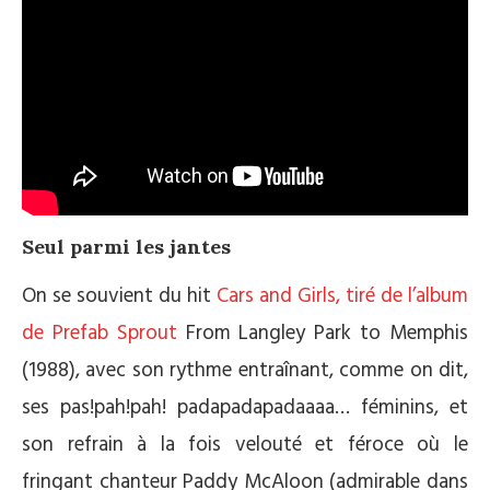
Seul parmi les jantes
On se souvient du hit
Cars and Girls, tiré de l’album
de Prefab Sprout
From Langley Park to Memphis
(1988), avec son rythme entraînant, comme on dit,
ses pas!pah!pah! padapadapadaaaa… féminins, et
son refrain à la fois velouté et féroce où le
fringant chanteur Paddy McAloon (admirable dans