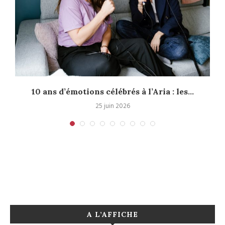
10 ans d’émotions célébrés à l’Aria : les...
P
25 juin 2026
A L’AFFICHE