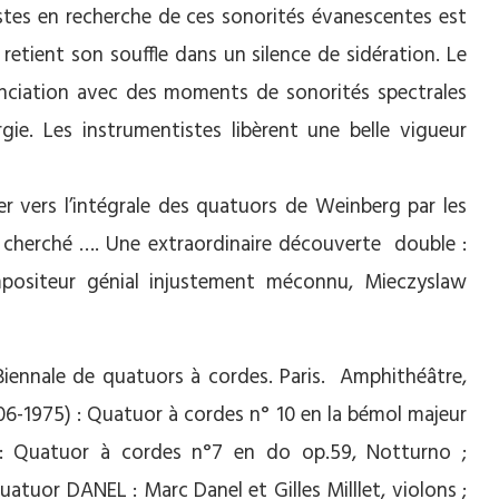
istes en recherche de ces sonorités évanescentes est
retient son souffle dans un silence de sidération. Le
iation avec des moments de sonorités spectrales
rgie. Les instrumentistes libèrent une belle vigueur
uer vers l’intégrale des quatuors de Weinberg par les
 ai cherché …. Une extraordinaire découverte double :
positeur génial injustement méconnu, Mieczyslaw
Biennale de quatuors à cordes. Paris. Amphithéâtre,
906-1975) : Quatuor à cordes n° 10 en la bémol majeur
 : Quatuor à cordes n°7 en do op.59, Notturno ;
atuor DANEL : Marc Danel et Gilles Milllet, violons ;