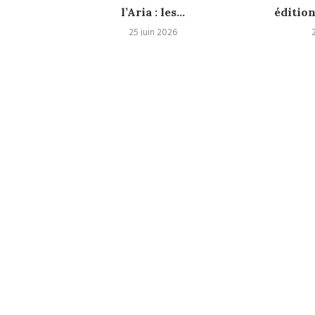
l’Aria : les...
édition
25
25 juin 2026