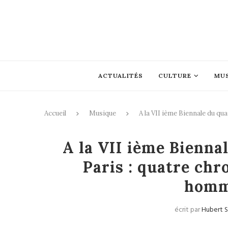
ACTUALITÉS
CULTURE
MU
Accueil
Musique
A la VII ième Biennale du qu
A la VII ième Bienna
Paris : quatre chr
homm
écrit par
Hubert S