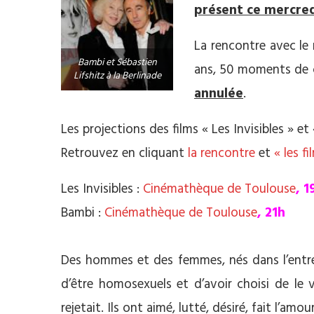
présent ce mercredi
La rencontre avec le 
Bambi et Sébastien
ans, 50 moments de 
Lifshitz à la Berlinade
annulée
.
Les projections des films « Les Invisibles » e
Retrouvez en cliquant
la rencontre
et
« les f
Les Invisibles :
Cinémathèque de Toulouse
, 1
Bambi :
Cinémathèque de Toulouse
, 21h
**
Des hommes et des femmes, nés dans l’entre
d’être homosexuels et d’avoir choisi de le 
rejetait. Ils ont aimé, lutté, désiré, fait l’amour