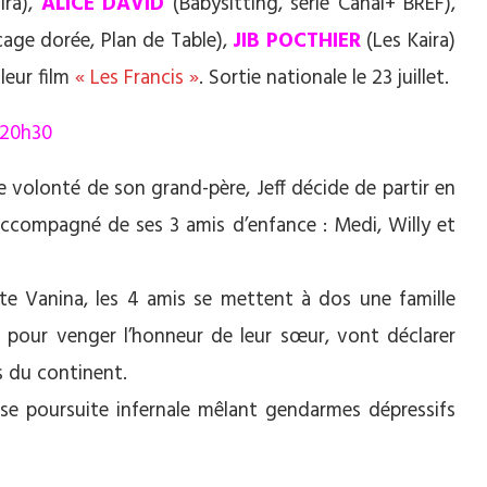
ira),
ALICE DAVID
(Babysitting, série Canal+ BREF),
age dorée, Plan de Table),
JIB POCTHIER
(Les Kaira)
leur film
« Les Francis »
. Sortie nationale le 23 juillet.
 20h30
e volonté de son grand-père, Jeff décide de partir en
 accompagné de ses 3 amis d’enfance : Medi, Willy et
te Vanina, les 4 amis se mettent à dos une famille
, pour venger l’honneur de leur sœur, vont déclarer
is du continent.
se poursuite infernale mêlant gendarmes dépressifs