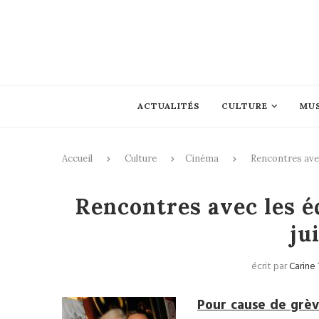
ACTUALITÉS
CULTURE
MU
Accueil
Culture
Cinéma
Rencontres avec 
Rencontres avec les éq
ju
écrit par
Carine
Pour cause de grève