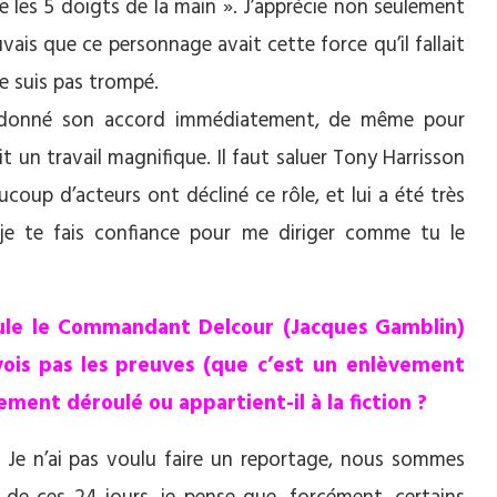
es 5 doigts de la main ». J’apprécie non seulement
ouvais que ce personnage avait cette force qu’il fallait
me suis pas trompé.
’a donné son accord immédiatement, de même pour
it un travail magnifique. Il faut saluer Tony Harrisson
coup d’acteurs ont décliné ce rôle, et lui a été très
t je te fais confiance pour me diriger comme tu le
scule le Commandant Delcour (Jacques Gamblin)
 vois pas les preuves (que c’est un enlèvement
lement déroulé ou appartient-il à la fiction ?
l. Je n’ai pas voulu faire un reportage, nous sommes