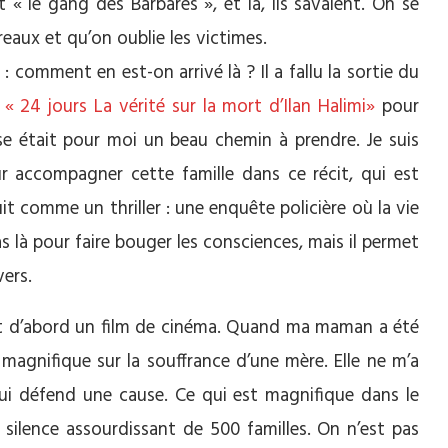
 « le gang des Barbares », et là, ils savaient. On se
reaux et qu’on oublie les victimes.
 : comment en est-on arrivé là ? Il a fallu la sortie du
e
« 24 jours La vérité sur la mort d’Ilan Halimi»
pour
ise était pour moi un beau chemin à prendre. Je suis
r accompagner cette famille dans ce récit, qui est
t comme un thriller : une enquête policière où la vie
as là pour faire bouger les consciences, mais il permet
vers.
’est d’abord un film de cinéma. Quand ma maman a été
t magnifique sur la souffrance d’une mère. Elle ne m’a
 qui défend une cause. Ce qui est magnifique dans le
 silence assourdissant de 500 familles. On n’est pas