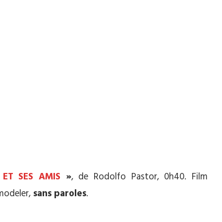
 ET SES AMIS
»
, de Rodolfo Pastor, 0h40. Film
modeler,
sans paroles
.