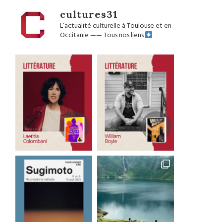
cultures31
L’actualité culturelle à Toulouse et en
Occitanie
——
Tous nos liens
Good Bye Wolfgang !
Les films qu’il faut avoir 
La...
1 août 2026
29 juillet 2026