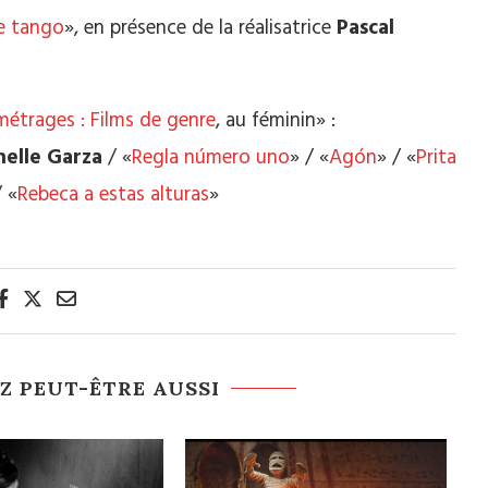
 tango
», en présence de la réalisatrice
Pascal
étrages : Films de genre
, au féminin» :
helle Garza
/ «
Regla número uno
»
/ «
Agón
» / «
Prita
/ «
Rebeca a estas alturas
»
Z PEUT-ÊTRE AUSSI