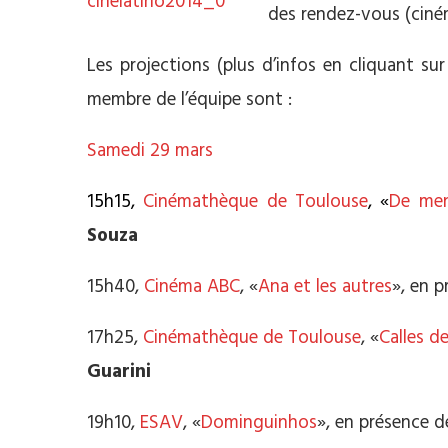
des rendez-vous (ciném
Les projections (plus d’infos en cliquant su
membre de l’équipe sont :
Samedi 29 mars
15h15,
Cinémathèque de Toulouse
, «
De me
Souza
15h40,
Cinéma ABC
, «
Ana et les autres
», en p
17h25,
Cinémathèque de Toulouse
, «
Calles d
Guarini
19h10,
ESAV
, «
Dominguinhos
», en présence d