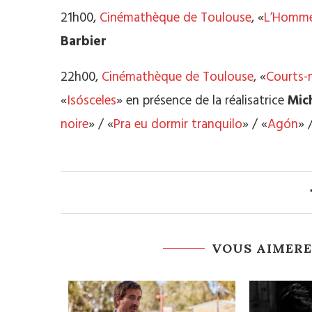
21h00,
Cinémathèque de Toulouse
, «
L’Homme
Barbier
22h00,
Cinémathèque de Toulouse
, «
Courts-m
«
Isósceles
» en présence de la réalisatrice
Mic
noire
» / «
Pra eu dormir tranquilo
»
/ «
Agón
» 
VOUS AIMERE