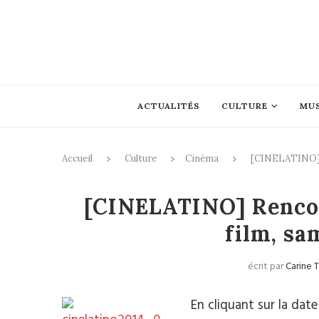
ACTUALITÉS
CULTURE
MU
Accueil
Culture
Cinéma
[CINELATINO] R
[CINELATINO] Rencon
film, sa
écrit par
Carine 
En cliquant sur la dat