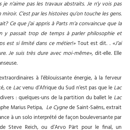
je n’aime pas les travaux abstraits. Je n’y vois pas
n miroir. C’est par les histoires qu’on touche les gens.
t? Ce que j’ai appris à Parts m’a convaincue que la
n y passait trop de temps à parler philosophie et
mps est si limité dans ce métier!»
Tout est dit. .
«J’ai
ure. Je suis très dure avec moi-même»,
dit-elle. Elle
anseuse.
xtraordinaires à l’éblouissante énergie, à la ferveur
té, ce
Lac
venu d’Afrique du Sud n’est pas que le
Lac
divers :
quelques-uns de la partition du ballet le
Lac
aphe Marius Petipa,
Le Cygne
de Saint-Saëns, extrait
sance à un solo interprété de façon bouleversante par
de Steve Reich, ou d’Arvo Pärt pour le final, un