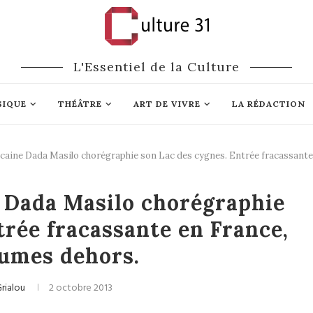
L'Essentiel de la Culture
SIQUE
THÉÂTRE
ART DE VIVRE
LA RÉDACTION
icaine Dada Masilo chorégraphie son Lac des cygnes. Entrée fracassante
Danse
e Dada Masilo chorégraphie
trée fracassante en France,
lumes dehors.
rialou
2 octobre 2013