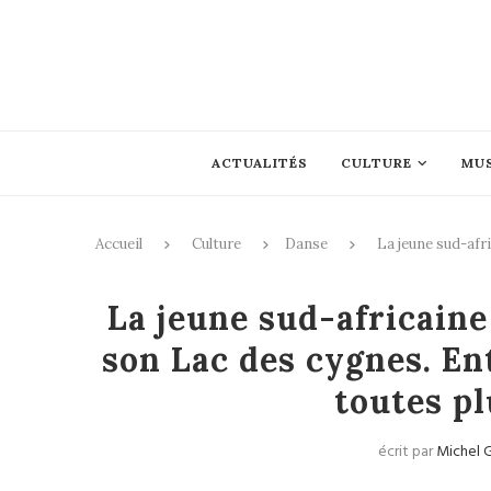
ACTUALITÉS
CULTURE
MU
Accueil
Culture
Danse
La jeune sud-afr
La jeune sud-africain
son Lac des cygnes. En
toutes p
écrit par
Michel G