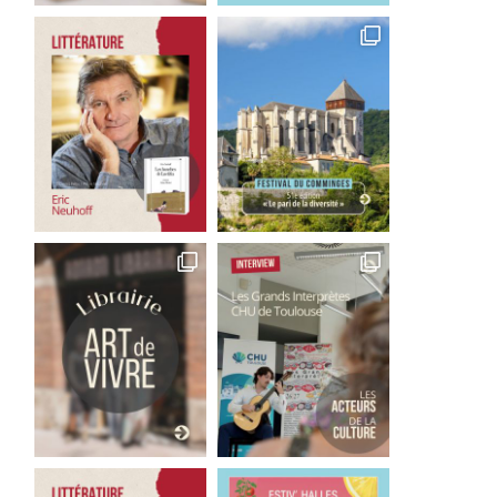
Michel Plasson retrouve
Le retour triomphal d
Toulouse pour un concert
Michel Plasson à Toulo
exceptionnel
5 juillet 2026
5 juillet 2026