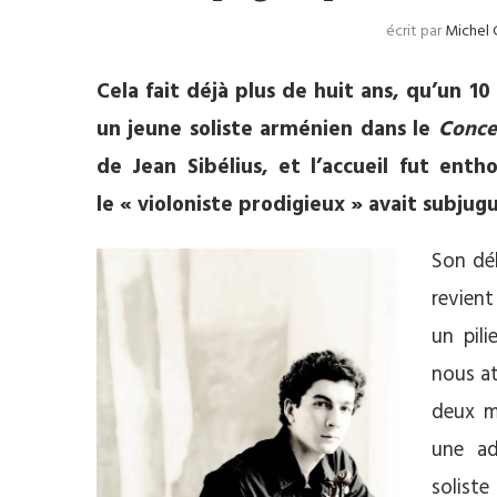
écrit par
Michel 
Cela fait déjà plus de huit ans, qu’un 1
un jeune soliste arménien dans le
Concer
de Jean Sibélius, et l’accueil fut enth
le « violoniste prodigieux » avait subjug
Son déb
revien
un pili
nous at
deux mi
une ad
soliste