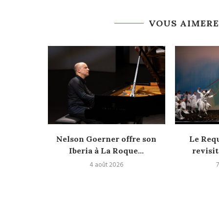
VOUS AIMERE
versité
Nelson Goerner offre son
Le Req
Iberia à La Roque...
revisit
4 août 2026
7