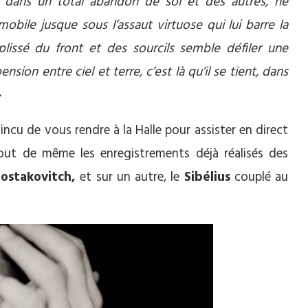
oue dans un total abandon de soi et des autres, ne
obile jusque sous l’assaut virtuose qui lui barre la
 plissé du front et des sourcils semble défiler une
nsion entre ciel et terre, c’est là qu’il se tient, dans
»
ncu de vous rendre à la Halle pour assister en direct
out de même les enregistrements déjà réalisés des
hostakovitch,
et sur un autre, le
Sibélius
couplé au