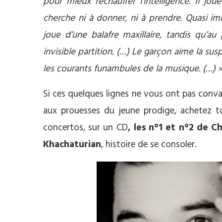
pour mieux réchauffer l’intelligence. Il j
cherche ni à donner, ni à prendre. Quasi imm
joue d’une balafre maxillaire, tandis qu’au
invisible partition. (…) Le garçon aime la suspe
les courants funambules de la musique. (…) 
Si ces quelques lignes ne vous ont pas convai
aux prouesses du jeune prodige, achetez t
concertos, sur un CD
, les n°1 et n°2 de C
Khachaturian
, histoire de se consoler.