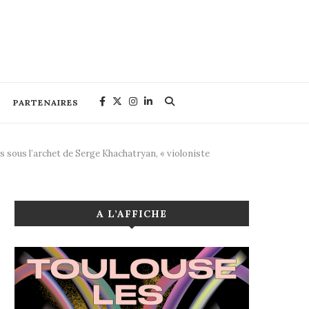
PARTENAIRES
 sous l’archet de Serge Khachatryan, « violoniste
A L’AFFICHE