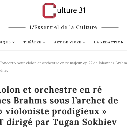
L'Essentiel de la Culture
SIQUE
THÉÂTRE
ART DE VIVRE
LA RÉDACTION
Concerto pour violon et orchestre en ré majeur, op.77 de Johannes Brahms
khiev
ique classique
olon et orchestre en ré
nes Brahms sous l’archet de
 violoniste prodigieux »
 dirigé par Tugan Sokhiev