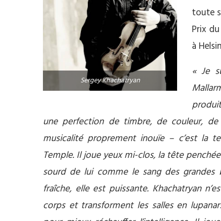
toute s
Prix du
à Helsi
« Je su
Sergey Khachatryan
Mallarm
produit
une perfection de timbre, de couleur, de 
musicalité proprement inouïe – c’est la te
Temple. Il joue yeux mi-clos, la tête penché
sourd de lui comme le sang des grandes bl
fraîche, elle est puissante. Khachatryan n’e
corps et transforment les salles en lupanar