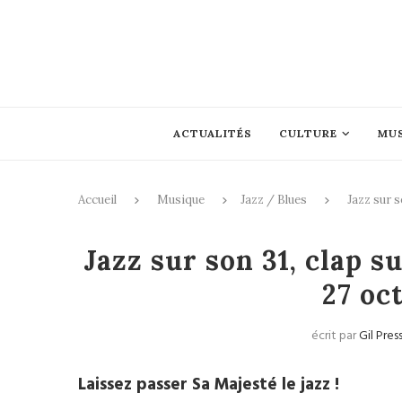
ACTUALITÉS
CULTURE
MU
Accueil
Musique
Jazz / Blues
Jazz sur s
Jazz sur son 31, clap s
27 oc
écrit par
Gil Pres
Laissez passer Sa Majesté le jazz !