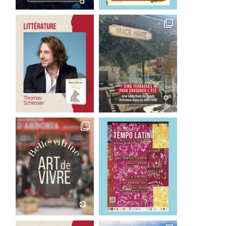
rciac : du jazz et toutes les
Jazz à Foix : musiques p
musiques...
tous
4 juin 2026
1 juin 2026