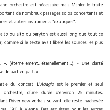
and orchestre est nécessaire mais Mahler le traite
ortant de nombreux passages solos concertants et
ines et autres instruments “exotiques“.
ralto ou alto ou baryton est aussi long que tout ce
r, comme si le texte avait libéré les sources les plus
», (éternellement…éternellement…), « Une clarté
se de part en part. »
rtie du concert. L’
Adagio
est le premier et seul
orchestré, d’une durée d’environ 25 minutes.
nt l’hiver new-yorkais suivant, elle reste inachevée
mai 1911 à Vienne. Des esquisses pour les autres