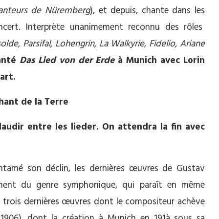
anteurs de
Nüremberg
), et depuis, chante dans les
oncert. Interprète unanimement reconnu des rôles
solde, Parsifal, Lohengrin, La Walkyrie
,
Fidelio, Ariane
anté
Das Lied von der Erde
à Munich avec Lorin
art.
hant de la Terre
udir entre les lieder. On attendra la fin avec
tamé son déclin, les dernières œuvres de Gustav
sement du genre symphonique, qui paraît en même
 trois dernières œuvres dont le compositeur achève
1906), dont la création à Munich en 191à sous sa