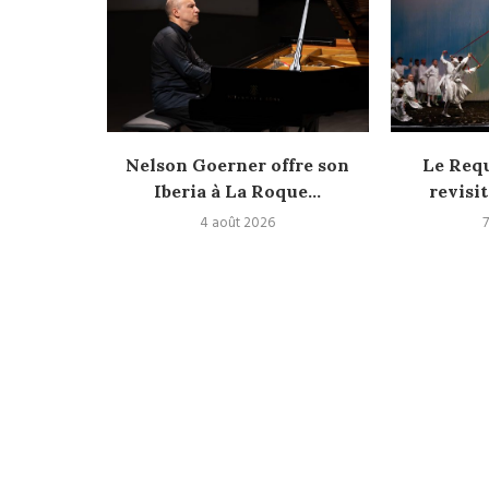
versité
Nelson Goerner offre son
Le Req
Iberia à La Roque...
revisit
4 août 2026
7