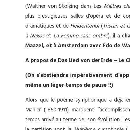
(Walther von Stolzing dans Les
Maîtres ch
plus prestigieuses salles d’opéra et de c
dramatiques et de
Heldentenor
(
Tristan et I
à Naxos
et
La Femme sans ombre
), il a
ch
Maazel, et à Amsterdam avec Edo de Wa
A propos de Das Lied von derErde – Le C
(On s’abstiendra impérativement d’appla
même un léger temps de pause !!)
Alors que le poème symphonique a déjà en
Mahler (1860-1911) marquent l’accomplis
temps arrivé au terme de son évolution. Les
la partition sont la
Huitième symphonie
( 