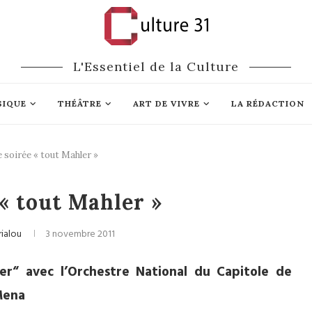
L'Essentiel de la Culture
SIQUE
THÉÂTRE
ART DE VIVRE
LA RÉDACTION
 soirée « tout Mahler »
ique classique
« tout Mahler »
rialou
3 novembre 2011
ler“ avec l’Orchestre National du Capitole de
Mena