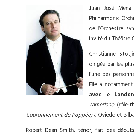
Juan José Mena 
Philharmonic Orche
de l’Orchestre sy
invité du Théâtre 
Christianne Stot
dirigée par les pl
l’une des personna
Elle a notamment
avec le London
Tamerlano
(rôle-t
Couronnement de Poppée)
à Oviedo et Bilb
Robert Dean Smith, ténor, fait des début