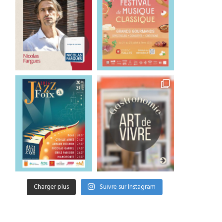
Michel Plasson retrouve
Le retour triomphal d
Toulouse pour un concert
Michel Plasson à Toulo
exceptionnel
5 juillet 2026
5 juillet 2026
Charger plus
Suivre sur Instagram