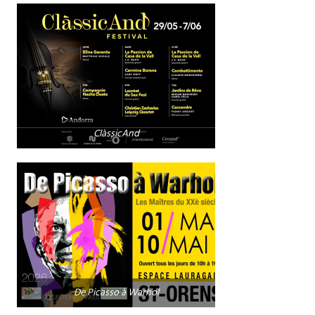
ClàssicAnd
De Picasso à Warhol