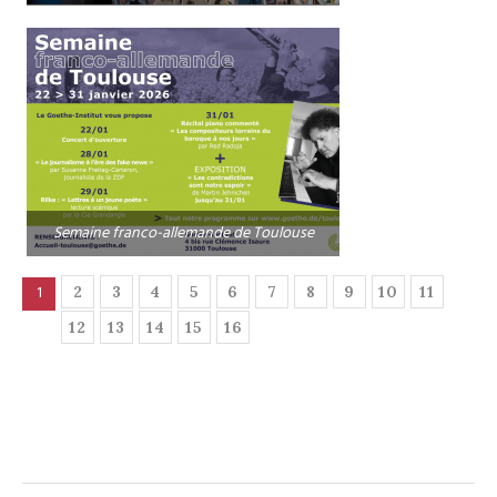
Semaine franco-allemande de Toulouse
1
2
3
4
5
6
7
8
9
10
11
12
13
14
15
16