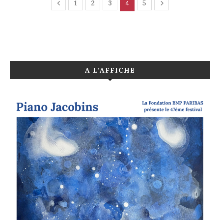
4
1
2
3
5
A L’AFFICHE